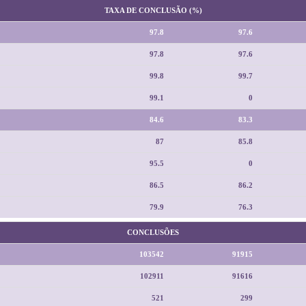
TAXA DE CONCLUSÃO (%)
97.8
97.6
97.8
97.6
99.8
99.7
99.1
0
84.6
83.3
87
85.8
95.5
0
86.5
86.2
79.9
76.3
CONCLUSÕES
103542
91915
102911
91616
521
299