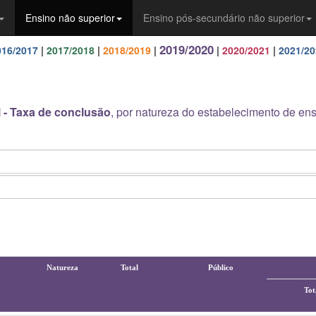
Ensino não superior
Ensino pós-secundário não superior
2019/2020
016/2017
|
2017/2018
|
2018/2019
|
|
2020/2021
|
2021/20
l - Taxa de conclusão
, por natureza do estabelecimento de ens
Natureza
Total
Público
Tot