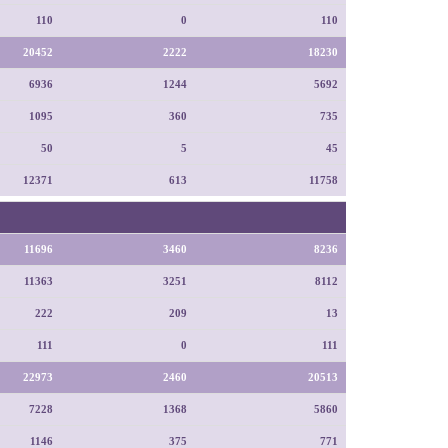
110
0
110
20452
2222
18230
6936
1244
5692
1095
360
735
50
5
45
12371
613
11758
11696
3460
8236
11363
3251
8112
222
209
13
111
0
111
22973
2460
20513
7228
1368
5860
1146
375
771