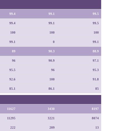
99.4
99.1
99.5
99.4
99.1
99.5
100
100
100
99.1
0
99.1
89
90.3
88.9
96
90.9
97.1
95.5
96
95.3
92.6
100
91.8
85.1
86.1
85
11627
3430
8197
11295
3221
8074
222
209
13