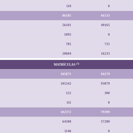
110
0
86585
66133
56101
49165
1095
0
785
735
28604
16233
(1)
MATRÍCULAS
105875
94179
105242
93879
522
300
111
0
102372
79399
64508
57280
1146
0