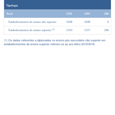
Tipologia
Total
2591
2305
286
Estabelecimentos de ensino não superior
1048
1048
0
(1)
Estabelecimentos de ensino superior
1543
1257
286
(1) Os dados referentes a diplomados no ensino pós-secundário não superior em
estabelecimentos de ensino superior referem-se ao ano letivo 2015/2016.