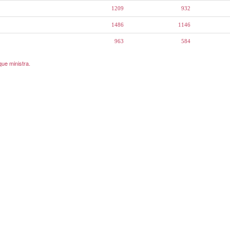
1209
932
1486
1146
963
584
ue ministra.