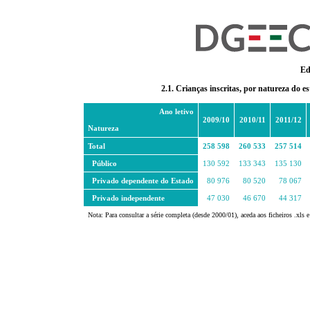
Ed
2.1. Crianças inscritas, por natureza do e
Ano letivo
2009/10
2010/11
2011/12
Natureza
Total
258 598
260 533
257 514
Público
130 592
133 343
135 130
Privado dependente do Estado
80 976
80 520
78 067
Privado independente
47 030
46 670
44 317
Nota: Para consultar a série completa (desde 2000/01), aceda aos ficheiros .xls e